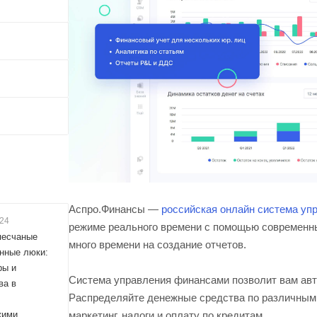
Аспро.Финансы —
российская онлайн система уп
024
режиме реального времени с помощью современны
песчаные
много времени на создание отчетов.
нные люки:
ры и
Система управления финансами позволит вам авто
ва в
Распределяйте денежные средства по различным 
кими
маркетинг, налоги и оплату по кредитам.