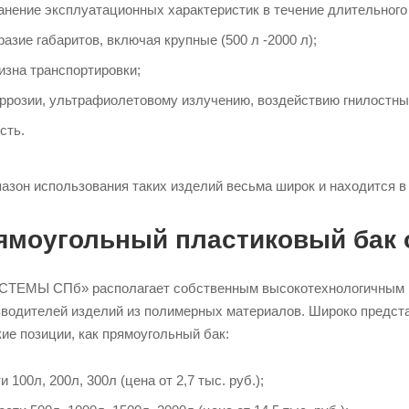
анение эксплуатационных характеристик в течение длительного
азие габаритов, включая крупные (500 л -2000 л);
изна транспортировки;
оррозии, ультрафиолетовому излучению, воздействию гнилостны
сть.
зон использования таких изделий весьма широк и находится в 
ямоугольный пластиковый бак 
МЫ СПб» располагает собственным высокотехнологичным про
зводителей изделий из полимерных материалов. Широко предст
кие позиции, как прямоугольный бак:
 100л, 200л, 300л (цена от 2,7 тыс. руб.);