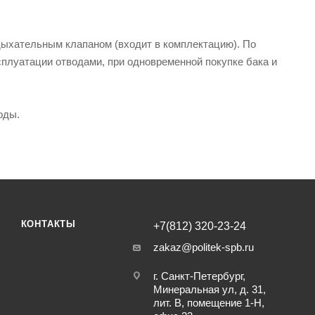
дыхательным клапаном (входит в комплектацию). По
луатации отводами, при одновременной покупке бака и
оды.
КОНТАКТЫ
+7(812) 320-23-24
zakaz@politek-spb.ru
г. Санкт-Петербург,
Минеральная ул, д. 31,
лит. В, помещение 1-Н,