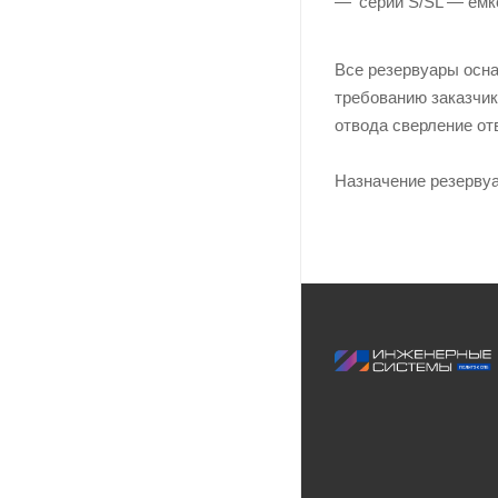
серии S/SL — емко
Все резервуары осна
требованию заказчик
отвода сверление от
Назначение резервуа