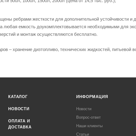
сти 500л, 1000л, 1500л, 2000л (цена от 14,5 тыс. руб.);
щены ребрами жесткости для дополнительной устойчивости и 
а любая емкость доукомплектовывается необходимыми для эксп
верстий и монтаж осуществляются бесплатно.
ров – хранение дизтопливо, технических жидкостей, питьевой в
КАТАЛОГ
ИНФОРМАЦИЯ
НОВОСТИ
Новости
Вопрос-ответ
ОПЛАТА И
Наши клиенты
ДОСТАВКА
Статьи