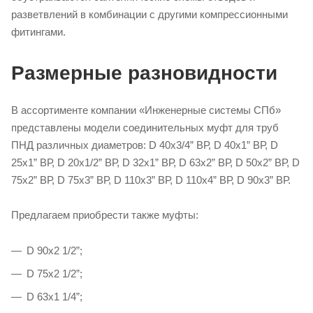
разветвлений в комбинации с другими компрессионными
фитингами.
Размерные разновидности
В ассортименте компании «Инженерные системы СПб»
представлены модели соединительных муфт для труб
ПНД различных диаметров: D 40х3/4” ВР, D 40х1” ВР, D
25х1” ВР, D 20х1/2” ВР, D 32х1” ВР, D 63х2” ВР, D 50х2” ВР, D
75х2” ВР, D 75х3” ВР, D 110х3” ВР, D 110х4” ВР, D 90х3” ВР.
Предлагаем приобрести также муфты:
D 90х2 1/2”;
D 75х2 1/2”;
D 63х1 1/4”;