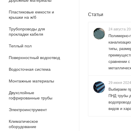
Дорожные материалы
Пластиковые емкости и
Статьи
крышки на ж/б
Трубопроводы для
24 августа 2
прокладки кабеля
Полимерно-
канализацио
Теплый пол
типы, разме
преимущест
Поверхностный водоотвод
сравнении с
металличес
Водосточная система
Монтажные материалы
29 июня 202
Выбираем п
Двухслойные
ПНД трубы 
гофрированные трубы
водопровода
видов и хар
Электроинструмент
Климатическое
оборудование