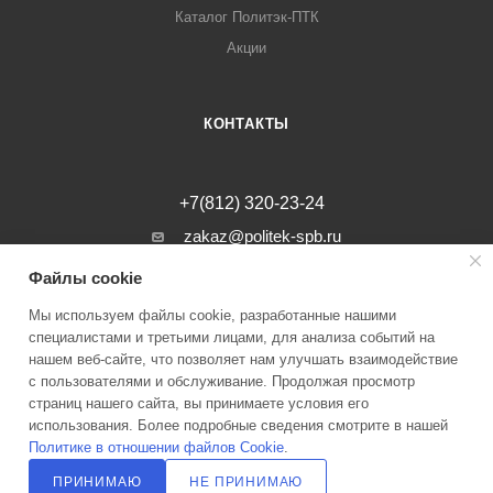
Каталог Политэк-ПТК
Акции
КОНТАКТЫ
+7(812) 320-23-24
zakaz@politek-spb.ru
Файлы cookie
г. Санкт-Петербург, Минеральная ул, д.
31, лит. В, помещение 1-Н, офис 23
Мы используем файлы cookie, разработанные нашими
специалистами и третьими лицами, для анализа событий на
нашем веб-сайте, что позволяет нам улучшать взаимодействие
с пользователями и обслуживание. Продолжая просмотр
страниц нашего сайта, вы принимаете условия его
2026 © Инженерные системы Политэк СПБ Все права защищены
использования. Более подробные сведения смотрите в нашей
Политике в отношении файлов Cookie
.
Политика оператора в отношении обработки персональных данных
ПРИНИМАЮ
НЕ ПРИНИМАЮ