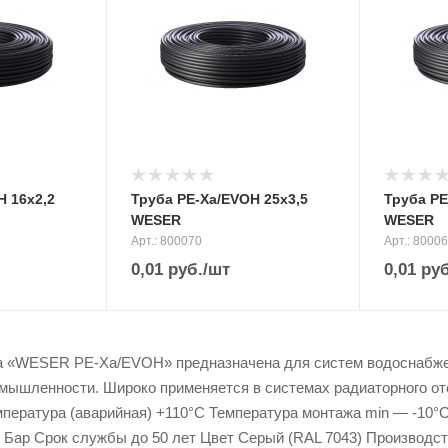
H 16х2,2
Труба PE-Xa/EVOH 25х3,5
Труба PE
WESER
WESER
Арт.: 800070
Арт.: 8000
0,01
руб.
/шт
0,01
руб
а «WESER PE-Xa/EVOH» предназначена для систем водоснабжени
мышленности. Широко применяется в системах радиаторного от
пература (аварийная) +110°C Температура монтажа min — -10°
 Бар Срок службы до 50 лет Цвет Серый (RAL 7043) Производс