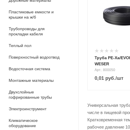
Дорожные материалы
Пластиковые емкости и
крышки на ж/б
Трубопроводы для
прокладки кабеля
Теплый пол
Поверхностный водоотвод
Труба PE-Xa/EVO
WESER
Водосточная система
Арт.: 800050
0,01
руб.
/шт
Монтажные материалы
Двухслойные
гофрированные трубы
Универсальная труб
Электроинструмент
числе в пищевой про
Кратковременная тем
Климатическое
оборудование
рабочее давление 10