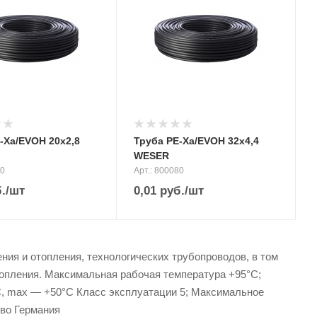
-Xa/EVOH 20х2,8
Труба PE-Xa/EVOH 32х4,4
WESER
60
Арт.: 800080
.
/шт
0,01
руб.
/шт
я и отопления, технологических трубопроводов, в том
опления. Максимальная рабочая температура +95°C;
C, max — +50°C Класс эксплуатации 5; Максимальное
тво Германия