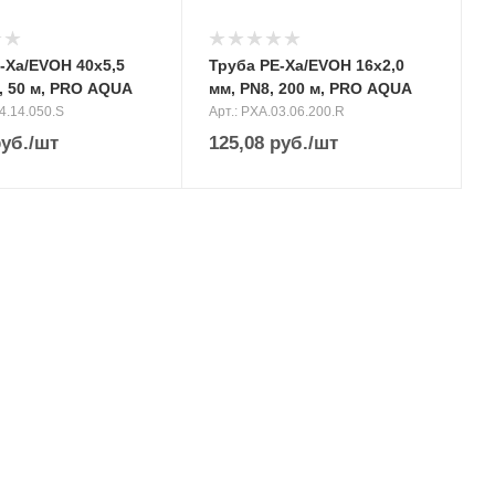
-Xa/EVOH 40х5,5
Труба PE-Xa/EVOH 16х2,0
, 50 м, PRO AQUA
мм, PN8, 200 м, PRO AQUA
4.14.050.S
Арт.: PXA.03.06.200.R
уб.
/шт
125,08
руб.
/шт