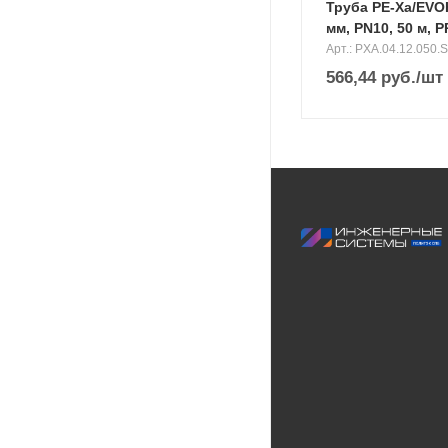
Труба PE-Xa/EVO
мм, PN10, 50 м,
Арт.: PXA.04.12.050.S
566,44
руб.
/шт