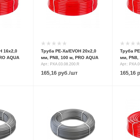
H 16х2,0
Труба PE-Xa/EVOH 20х2,0
Труба PE
 PRO AQUA
мм, PN8, 100 м, PRO AQUA
мм, PN8,
R
Арт.: PXA.03.08.200.R
Арт.: PXA.
165,16
руб.
/шт
165,16
р