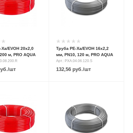
-Xa/EVOH 20х2,0
Труба PE-Xa/EVOH 16х2,2
 200 м, PRO AQUA
мм, PN10, 120 м, PRO AQUA
03.08.200.R
Арт.: PXA.04.06.120.S
уб.
/шт
132,56
руб.
/шт