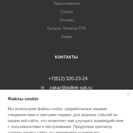
Наши клиенты
Статьи
Отзывы
Каталог Политэк-ПТК
Акции
КОНТАКТЫ
+7(812) 320-23-24
zakaz@politek-spb.ru
Файлы cookie
г. Санкт-Петербург, Минеральная ул, д.
31, лит. В, помещение 1-Н, офис 23
Мы используем файлы cookie, разработанные нашими
специалистами и третьими лицами, для анализа событий на
нашем веб-сайте, что позволяет нам улучшать взаимодействие
с пользователями и обслуживание. Продолжая просмотр
страниц нашего сайта, вы принимаете условия его