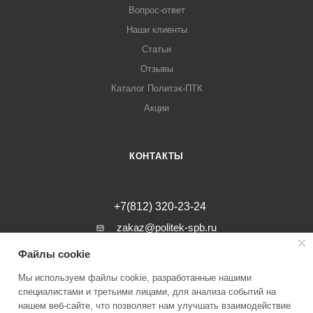
Вопрос-ответ
Наши клиенты
Статьи
Отзывы
Каталог Политэк-ПТК
Акции
КОНТАКТЫ
+7(812) 320-23-24
zakaz@politek-spb.ru
Файлы cookie
г. Санкт-Петербург, Минеральная ул, д.
31, лит. В, помещение 1-Н, офис 23
Мы используем файлы cookie, разработанные нашими
специалистами и третьими лицами, для анализа событий на
нашем веб-сайте, что позволяет нам улучшать взаимодействие