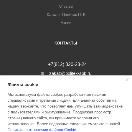
Отзывы
Каталог Политэк-ПТК
Акции
КОНТАКТЫ
+7(812) 320-23-24
zakaz@politek-spb.ru
Файлы cookie
г. Санкт-Петербург, Минеральная ул, д.
31, лит. В, помещение 1-Н, офис 23
Мы используем файлы cookie, разработанные нашими
специалистами и третьими лицами, для анализа событий на
нашем веб-сайте, что позволяет нам улучшать взаимодействие
с пользователями и обслуживание. Продолжая просмотр
страниц нашего сайта, вы принимаете условия его
2026 © Инженерные системы Политэк СПБ Все права защищены
использования. Более подробные сведения смотрите в нашей
Политике в отношении файлов Cookie
.