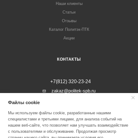
Наши клиенты
Статьи
Отзывы
Каталог Политэк-ПТК
Акции
КОНТАКТЫ
+7(812) 320-23-24
zakaz@politek-spb.ru
Файлы cookie
г. Санкт-Петербург, Минеральная ул, д.
31, лит. В, помещение 1-Н, офис 23
Мы используем файлы cookie, разработанные нашими
специалистами и третьими лицами, для анализа событий на
нашем веб-сайте, что позволяет нам улучшать взаимодействие
с пользователями и обслуживание. Продолжая просмотр
страниц нашего сайта, вы принимаете условия его