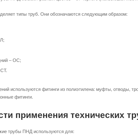
еделяет типы труб. Они обозначаются следующим образом:
Л;
ний – ОС;
СТ.
ений используются фитинги из полиэтилена: муфты, отводы, тр
онные фитинги.
ти применения технических тр
ские трубы ПНД используются для: