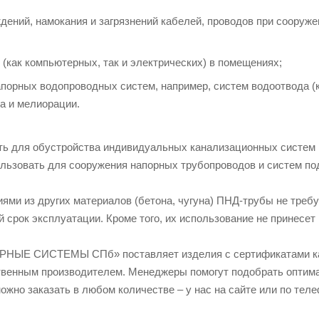
дений, намокания и загрязнений кабелей, проводов при соору
 (как компьютерных, так и электрических) в помещениях;
порных водопроводных систем, например, систем водоотвода (к
а и мелиорации.
ть для обустройства индивидуальных канализационных систем н
льзовать для сооружения напорных трубопроводов и систем по
иями из других материалов (бетона, чугуна) ПНД-трубы не тре
 срок эксплуатации. Кроме того, их использование не принесет 
ЫЕ СИСТЕМЫ СПб» поставляет изделия с сертификатами качес
твенным производителем. Менеджеры помогут подобрать оптима
ожно заказать в любом количестве – у нас на сайте или по теле