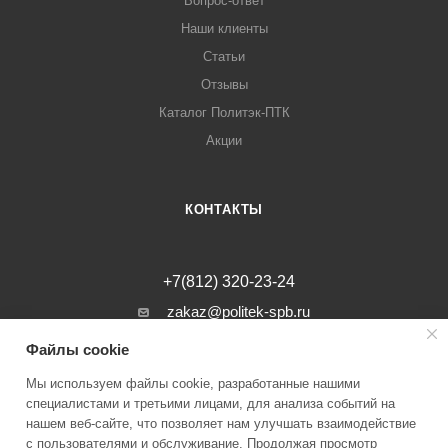
Вопрос-ответ
Наши клиенты
Статьи
Отзывы
Каталог Политэк-ПТК
Акции
КОНТАКТЫ
+7(812) 320-23-24
zakaz@politek-spb.ru
Файлы cookie
г. Санкт-Петербург, Минеральная ул, д.
31, лит. В, помещение 1-Н, офис 23
Мы используем файлы cookie, разработанные нашими
специалистами и третьими лицами, для анализа событий на
нашем веб-сайте, что позволяет нам улучшать взаимодействие
с пользователями и обслуживание. Продолжая просмотр