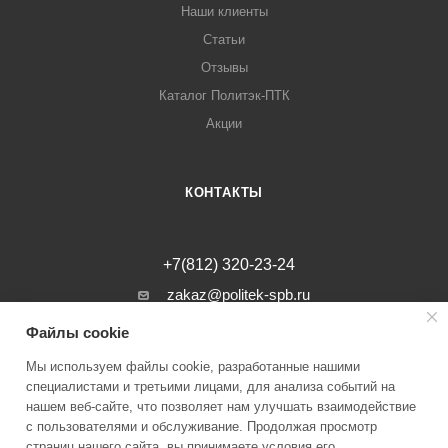
Наши клиенты
Статьи
Отзывы
Каталог Политэк-ПТК
Акции
КОНТАКТЫ
+7(812) 320-23-24
zakaz@politek-spb.ru
Файлы cookie
г. Санкт-Петербург, Минеральная ул, д.
31, лит. В, помещение 1-Н, офис 23
Мы используем файлы cookie, разработанные нашими
специалистами и третьими лицами, для анализа событий на
нашем веб-сайте, что позволяет нам улучшать взаимодействие
с пользователями и обслуживание. Продолжая просмотр
страниц нашего сайта, вы принимаете условия его