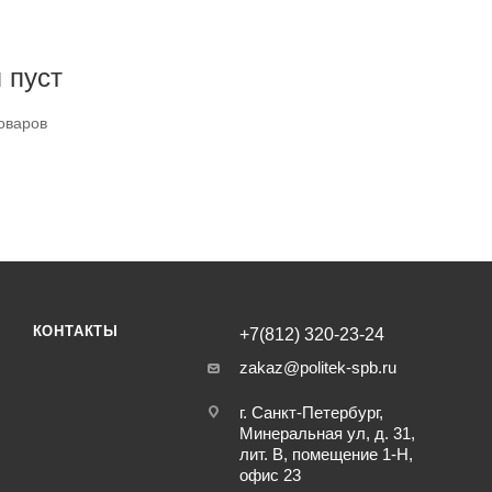
 пуст
оваров
КОНТАКТЫ
+7(812) 320-23-24
zakaz@politek-spb.ru
г. Санкт-Петербург,
Минеральная ул, д. 31,
лит. В, помещение 1-Н,
офис 23