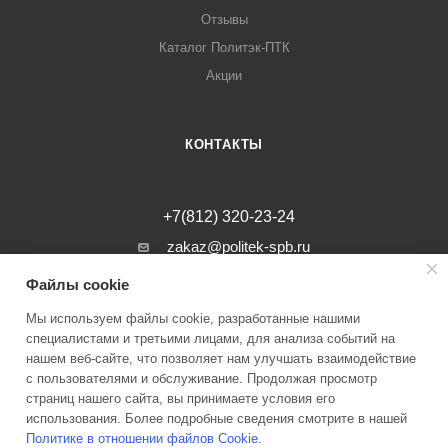
Отзывы
Каталог Политэк-ПТК
Акции
КОНТАКТЫ
+7(812) 320-23-24
zakaz@politek-spb.ru
Файлы cookie
г. Санкт-Петербург, Минеральная ул, д.
31, лит. В, помещение 1-Н, офис 23
Мы используем файлы cookie, разработанные нашими
специалистами и третьими лицами, для анализа событий на
нашем веб-сайте, что позволяет нам улучшать взаимодействие
с пользователями и обслуживание. Продолжая просмотр
страниц нашего сайта, вы принимаете условия его
2026 © Инженерные системы Политэк СПБ Все права защищены
использования. Более подробные сведения смотрите в нашей
Политике в отношении файлов Cookie
.