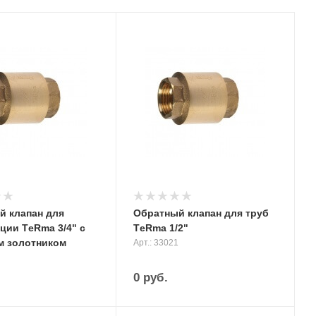
й клапан для
Обратный клапан для труб
ции ТeRma 3/4" с
ТeRma 1/2"
м золотником
Арт.: 33021
0
руб.