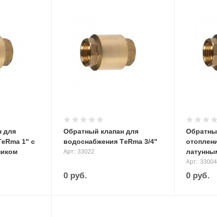
н для
Обратный клапан для
Обратны
eRma 1" с
водоснабжения ТeRma 3/4"
отоплени
ником
латунны
Арт.: 33022
Арт.: 33004
0
руб.
0
руб.