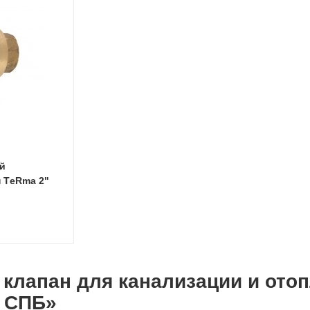
й
 ТeRma 2"
 клапан для канализации и от
 СПБ»