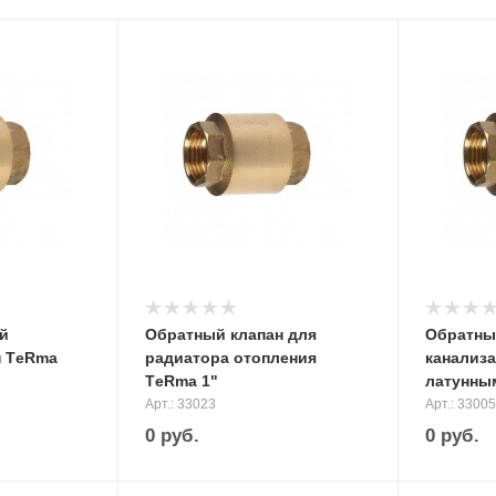
й
Обратный клапан для
Обратны
н ТeRma
радиатора отопления
канализа
ТeRma 1"
латунны
Арт.: 33023
Арт.: 33005
0
руб.
0
руб.