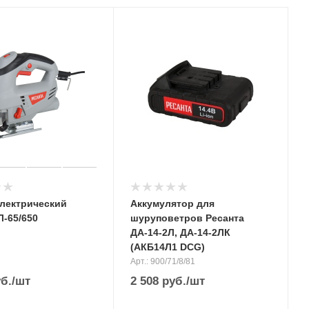
электрический
Аккумулятор для
Л-65/650
шуруповетров Ресанта
ДА-14-2Л, ДА-14-2ЛК
(АКБ14Л1 DCG)
Арт.: 900/71/8/81
б.
/шт
2 508
руб.
/шт