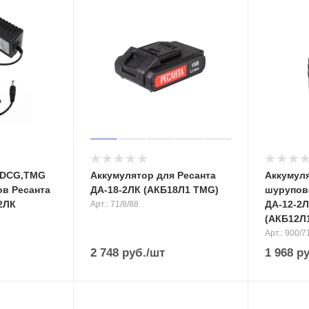
 DCG,TMG
Аккумулятор для Ресанта
Аккумул
в Ресанта
ДА-18-2ЛК (АКБ18Л1 TMG)
шурупов
-2ЛК
ДА-12-2Л
Арт.: 71/8/88
(АКБ12Л
Арт.: 900/7
2 748
руб.
/шт
1 968
ру