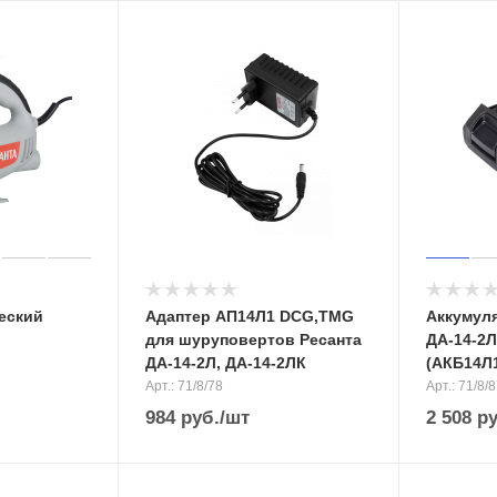
еский
Адаптер АП14Л1 DCG,TMG
Аккумуля
для шуруповертов Ресанта
ДА-14-2Л
ДА-14-2Л, ДА-14-2ЛК
(АКБ14Л
Арт.: 71/8/78
Арт.: 71/8/
984
руб.
/шт
2 508
ру