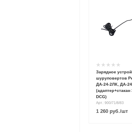
Зарядное устрой
шуруповертов Р
ДА-24-2ЛК, ДА-2
(адаптер+стакан
DCG)
Арт.: 900/71/8/83
1 260
руб.
/шт