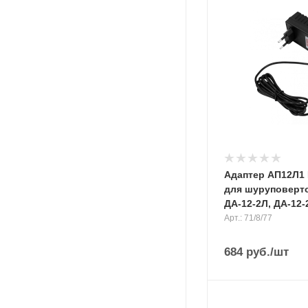
Адаптер АП12Л1
для шуруповерто
ДА-12-2Л, ДА-12
Арт.: 71/8/77
684
руб.
/шт