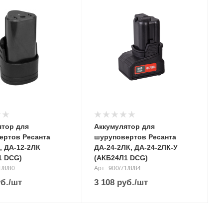
ятор для
Аккумулятор для
ертов Ресанта
шуруповертов Ресанта
, ДА-12-2ЛК
ДА-24-2ЛК, ДА-24-2ЛК-У
1 DCG)
(АКБ24Л1 DCG)
1/8/80
Арт.: 900/71/8/84
б.
/шт
3 108
руб.
/шт