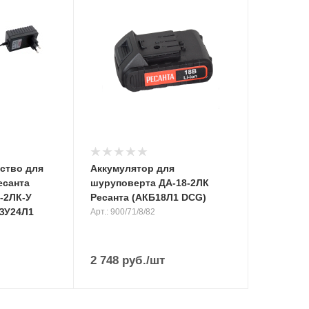
ство для
Аккумулятор для
есанта
шуруповерта ДА-18-2ЛК
4-2ЛК-У
Ресанта (АКБ18Л1 DCG)
 ЗУ24Л1
Арт.: 900/71/8/82
2 748
руб.
/шт