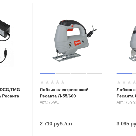
 DCG,TMG
Лобзик электрический
Лобзик 
 Ресанта
Ресанта Л-55/600
Ресанта 
Арт.: 75/9/1
Арт.: 75/9/2
2 710
руб.
/шт
3 095
ру