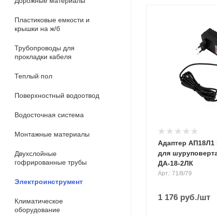
Дорожные материалы
Пластиковые емкости и
крышки на ж/б
Трубопроводы для
прокладки кабеля
Теплый пол
Поверхностный водоотвод
Водосточная система
Монтажные материалы
Адаптер АП18Л1
для шуруповерта
Двухслойные
гофрированные трубы
ДА-18-2ЛК
Арт.: 71/8/79
Электроинструмент
1 176
руб.
/шт
Климатическое
оборудование