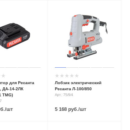
тор для Ресанта
Лобзик электрический
, ДА-14-2ЛК
Ресанта Л-100/850
1 TMG)
Арт.: 75/9/4
87
б.
/шт
5 168
руб.
/шт