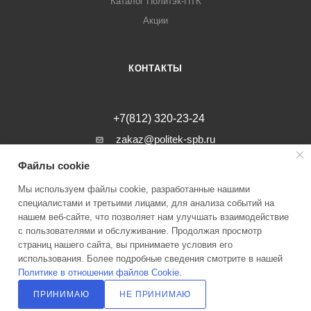
Каталог Политэк-ПТК
Акции
КОНТАКТЫ
+7(812) 320-23-24
zakaz@politek-spb.ru
Файлы cookie
г. Санкт-Петербург, Минеральная ул, д.
31, лит. В, помещение 1-Н, офис 23
Мы используем файлы cookie, разработанные нашими
специалистами и третьими лицами, для анализа событий на
нашем веб-сайте, что позволяет нам улучшать взаимодействие
с пользователями и обслуживание. Продолжая просмотр
страниц нашего сайта, вы принимаете условия его
2026 © Инженерные системы Политэк СПБ Все права защищены
использования. Более подробные сведения смотрите в нашей
Политике в отношении файлов Cookie
.
Политика оператора в отношении обработки персональных данных
ПРИНИМАЮ
НЕ ПРИНИМАЮ