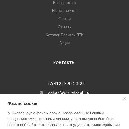
Вопрос-ответ
Наши клиенты
Статьи
Отзывы
Каталог Политэк-ПТК
Акции
КОНТАКТЫ
+7(812) 320-23-24
zakaz@politek-spb.ru
Файлы cookie
г. Санкт-Петербург, Минеральная ул, д.
31, лит. В, помещение 1-Н, офис 23
Мы используем файлы cookie, разработанные нашими
специалистами и третьими лицами, для анализа событий на
нашем веб-сайте, что позволяет нам улучшать взаимодействие