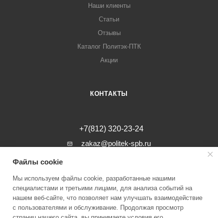
Наши клиенты
Статьи
Отзывы
Каталог Политэк-ПТК
Акции
КОНТАКТЫ
+7(812) 320-23-24
zakaz@politek-spb.ru
Файлы cookie
г. Санкт-Петербург, Минеральная ул, д.
31, лит. В, помещение 1-Н, офис 23
Мы используем файлы cookie, разработанные нашими
специалистами и третьими лицами, для анализа событий на
нашем веб-сайте, что позволяет нам улучшать взаимодействие
с пользователями и обслуживание. Продолжая просмотр
страниц нашего сайта, вы принимаете условия его