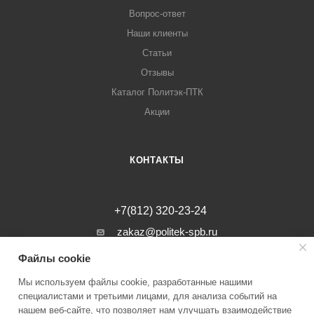
Вопрос-ответ
Наши клиенты
Статьи
Отзывы
Каталог Политэк-ПТК
Акции
КОНТАКТЫ
+7(812) 320-23-24
zakaz@politek-spb.ru
Файлы cookie
г. Санкт-Петербург, Минеральная ул, д.
31, лит. В, помещение 1-Н, офис 23
Мы используем файлы cookie, разработанные нашими
специалистами и третьими лицами, для анализа событий на
нашем веб-сайте, что позволяет нам улучшать взаимодействие