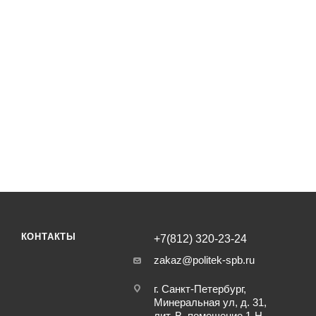
КОНТАКТЫ
+7(812) 320-23-24
zakaz@politek-spb.ru
г. Санкт-Петербург,
Минеральная ул, д. 31,
лит. В, помещение 1-Н,