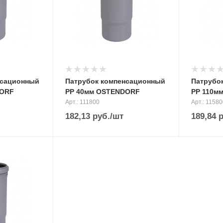
нсационный
Патрубок компенсационный
Патрубо
DORF
PP 40мм OSTENDORF
PP 110м
Арт.: 111800
Арт.: 1158
182,13
руб.
/шт
189,84
р