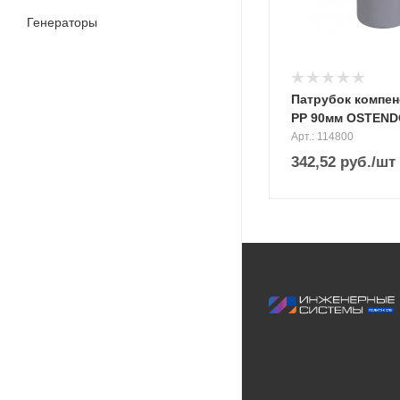
Генераторы
Патрубок компе
PP 90мм OSTEN
Арт.: 114800
342,52
руб.
/шт