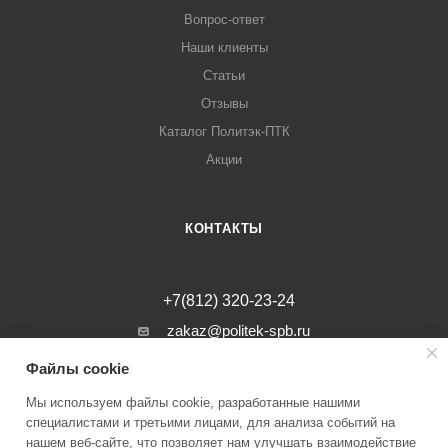
Вопрос-ответ
Наши клиенты
Статьи
Отзывы
Каталог Политэк-ПТК
Акции
КОНТАКТЫ
+7(812) 320-23-24
zakaz@politek-spb.ru
Файлы cookie
г. Санкт-Петербург, Минеральная ул, д.
31, лит. В, помещение 1-Н, офис 23
Мы используем файлы cookie, разработанные нашими
специалистами и третьими лицами, для анализа событий на
нашем веб-сайте, что позволяет нам улучшать взаимодействие