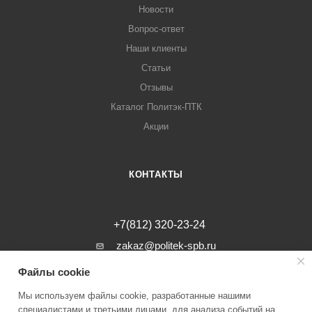
Новости
Вопрос-ответ
Наши клиенты
Статьи
Отзывы
Каталог Политэк-ПТК
Акции
КОНТАКТЫ
+7(812) 320-23-24
zakaz@politek-spb.ru
Файлы cookie
г. Санкт-Петербург, Минеральная ул, д.
31, лит. В, помещение 1-Н, офис 23
Мы используем файлы cookie, разработанные нашими
специалистами и третьими лицами, для анализа событий на