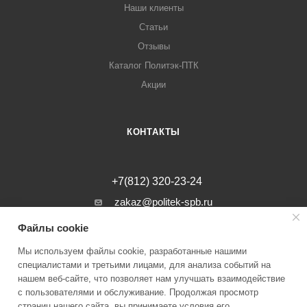
Наши клиенты
Статьи
Отзывы
Каталог Политэк-ПТК
Акции
КОНТАКТЫ
+7(812) 320-23-24
zakaz@politek-spb.ru
Файлы cookie
г. Санкт-Петербург, Минеральная ул, д.
31, лит. В, помещение 1-Н, офис 23
Мы используем файлы cookie, разработанные нашими
специалистами и третьими лицами, для анализа событий на
нашем веб-сайте, что позволяет нам улучшать взаимодействие
с пользователями и обслуживание. Продолжая просмотр
страниц нашего сайта, вы принимаете условия его