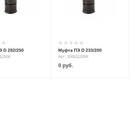
 D 292/250
Муфта ПЭ D 233/200
11250К
Арт.: 300011200К
0
руб.