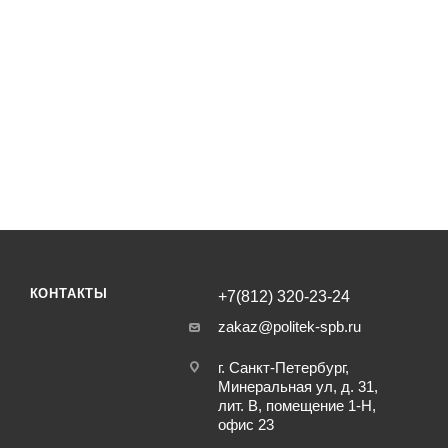
КОНТАКТЫ
+7(812) 320-23-24
zakaz@politek-spb.ru
г. Санкт-Петербург,
Минеральная ул, д. 31,
лит. В, помещение 1-Н,
офис 23