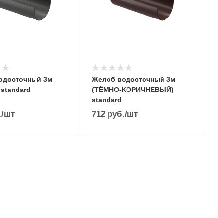
одосточный 3м
Желоб водосточный 3м
standard
(ТЁМНО-КОРИЧНЕВЫЙ)
standard
.
/шт
712
руб.
/шт