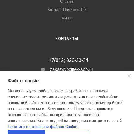
Отзывы
Каталог Политэк-ПТК
Акции
КОНТАКТЫ
+7(812) 320-23-24
zakaz@politek-spb.ru
Файлы cookie
г. Санкт-Петербург, Минеральная ул, д.
31, лит. В, помещение 1-Н, офис 23
Мы используем файлы cookie, разработанные нашими
специалистами и третьими лицами, для анализа событий на
нашем веб-сайте, что позволяет нам улучшать взаимодействие
с пользователями и обслуживание. Продолжая просмотр
страниц нашего сайта, вы принимаете условия его
2026 © Инженерные системы Политэк СПБ Все права защищены
использования. Более подробные сведения смотрите в нашей
Политике в отношении файлов Cookie
.
Политика оператора в отношении обработки персональных данных