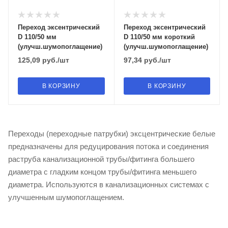
Переход эксентрический
Переход эксентрический
D 110/50 мм
D 110/50 мм короткий
(улучш.шумопоглащение)
(улучш.шумопоглащение)
125,09
руб.
/шт
97,34
руб.
/шт
В КОРЗИНУ
В КОРЗИНУ
Переходы (переходные патрубки) эксцентрические белые
предназначены для редуцирования потока и соединения
раструба канализационной трубы/фитинга большего
диаметра с гладким концом трубы/фитинга меньшего
диаметра. Используются в канализационных системах с
улучшенным шумопоглащением.