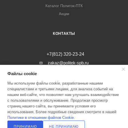
Каталог Политэк-ПТК
Акции
КОНТАКТЫ
+7(812) 320-23-24
zakaz@politek-spb.ru
Файлы cookie
г. Санкт-Петербург, Минеральная ул, д.
31, лит. В, помещение 1-Н, офис 23
Мы используем файлы cookie, разработанные нашими
специалистами и третьими лицами, для анализа событий на
нашем веб-сайте, что позволяет нам улучшать взаимодействие
с пользователями и обслуживание. Продолжая просмотр
страниц нашего сайта, вы принимаете условия его
2026 © Инженерные системы Политэк СПБ Все права защищены
использования. Более подробные сведения смотрите в нашей
Политике в отношении файлов Cookie
.
Политика оператора в отношении обработки персональных данных
ПРИНИМАЮ
НЕ ПРИНИМАЮ