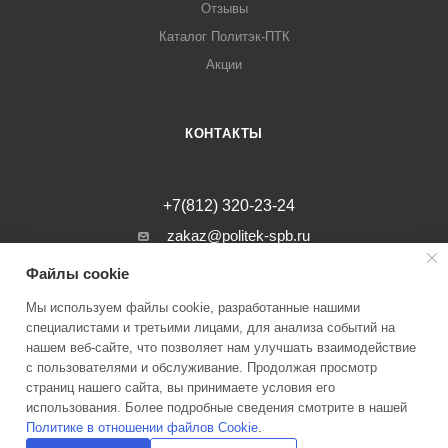
Отзывы
Каталог Политэк-ПТК
Акции
КОНТАКТЫ
+7(812) 320-23-24
zakaz@politek-spb.ru
Файлы cookie
г. Санкт-Петербург, Минеральная ул, д.
31, лит. В, помещение 1-Н, офис 23
Мы используем файлы cookie, разработанные нашими
специалистами и третьими лицами, для анализа событий на
нашем веб-сайте, что позволяет нам улучшать взаимодействие
с пользователями и обслуживание. Продолжая просмотр
страниц нашего сайта, вы принимаете условия его
2026 © Инженерные системы Политэк СПБ Все права защищены
использования. Более подробные сведения смотрите в нашей
Политике в отношении файлов Cookie
.