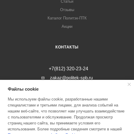
Статьи
Отзывы
Каталог Политэк-ПТК
Акции
КОНТАКТЫ
+7(812) 320-23-24
zakaz@politek-spb.ru
Файлы cookie
г. Санкт-Петербург, Минеральная ул, д.
31, лит. В, помещение 1-Н, офис 23
Мы используем файлы cookie, разработанные нашими
специалистами и третьими лицами, для анализа событий на
нашем веб-сайте, что позволяет нам улучшать взаимодействие
с пользователями и обслуживание. Продолжая просмотр
страниц нашего сайта, вы принимаете условия его
2026 © Инженерные системы Политэк СПБ Все права защищены
использования. Более подробные сведения смотрите в нашей