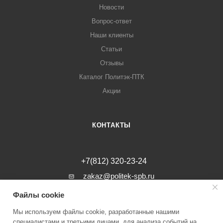
Новости
Вопрос-ответ
Наши клиенты
Статьи
Отзывы
Каталог Политэк-ПТК
Акции
КОНТАКТЫ
+7(812) 320-23-24
zakaz@politek-spb.ru
Файлы cookie
г. Санкт-Петербург, Минеральная ул, д.
31, лит. В, помещение 1-Н, офис 23
Мы используем файлы cookie, разработанные нашими
специалистами и третьими лицами, для анализа событий на