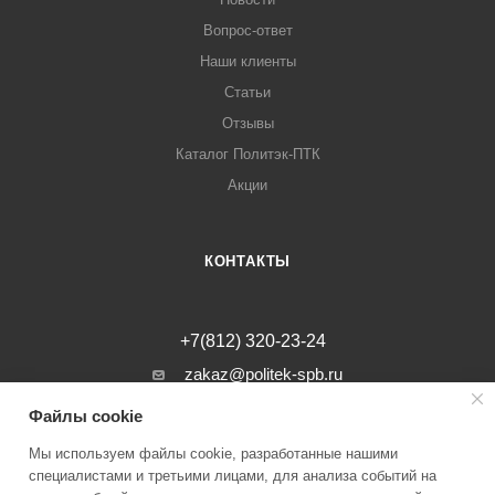
Вопрос-ответ
Наши клиенты
Статьи
Отзывы
Каталог Политэк-ПТК
Акции
КОНТАКТЫ
+7(812) 320-23-24
zakaz@politek-spb.ru
Файлы cookie
г. Санкт-Петербург, Минеральная ул, д.
31, лит. В, помещение 1-Н, офис 23
Мы используем файлы cookie, разработанные нашими
специалистами и третьими лицами, для анализа событий на