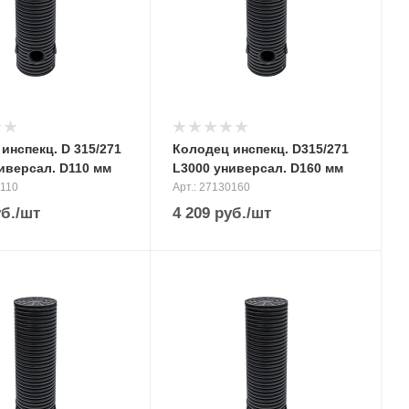
инспекц. D 315/271
Колодец инспекц. D315/271
иверсал. D110 мм
L3000 универсал. D160 мм
0110
Арт.: 27130160
б.
/шт
4 209
руб.
/шт