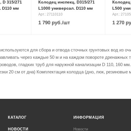
 D 315/271
Колодец инспекц. D315/271
Колодец 
. D110 мм
L1000 универсал. D110 мм
L500 уни
Арт.: 27110110
Арт.: 2710
1 790
руб.
/шт
1 270
ру
спользуются для сбора и отвода сточных грунтовых вод из оч
навливать через каждые 50 м и на каждом повороте дренажных
оводов, гладких труб для наружной канализации D 110, 160 мм.
езки 20 см от дна) Комплектация колодца (дно, люк, резиновые
КАТАЛОГ
ИНФОРМАЦИЯ
НОВОСТИ
Новости