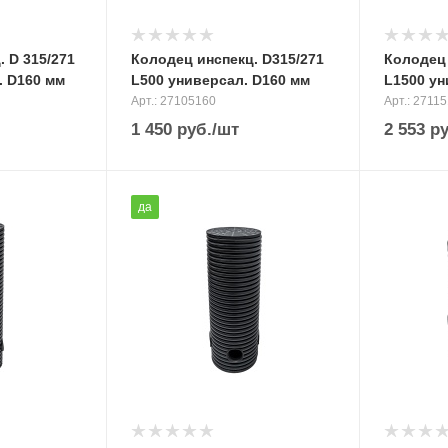
 D 315/271
Колодец инспекц. D315/271
Колодец 
. D160 мм
L500 универсал. D160 мм
L1500 ун
Арт.: 27105160
Арт.: 2711
1 450
руб.
/шт
2 553
ру
да