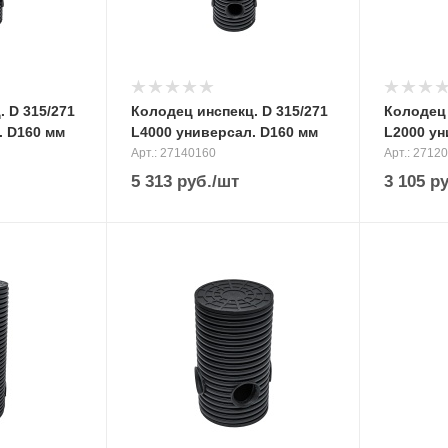
 D 315/271
Колодец инспекц. D 315/271
Колодец 
. D160 мм
L4000 универсал. D160 мм
L2000 ун
Арт.: 27140160
Арт.: 2712
5 313
руб.
/шт
3 105
ру