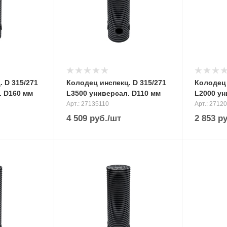
 D 315/271
Колодец инспекц. D 315/271
Колодец 
. D160 мм
L3500 универсал. D110 мм
L2000 ун
Арт.: 27135110
Арт.: 2712
4 509
руб.
/шт
2 853
ру