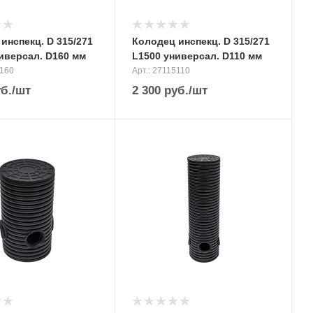
инспекц. D 315/271
Колодец инспекц. D 315/271
иверсал. D160 мм
L1500 универсал. D110 мм
5160
Арт.: 27115110
б.
/шт
2 300
руб.
/шт