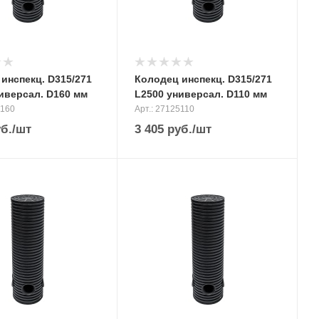
инспекц. D315/271
Колодец инспекц. D315/271
иверсал. D160 мм
L2500 универсал. D110 мм
0160
Арт.: 27125110
б.
/шт
3 405
руб.
/шт