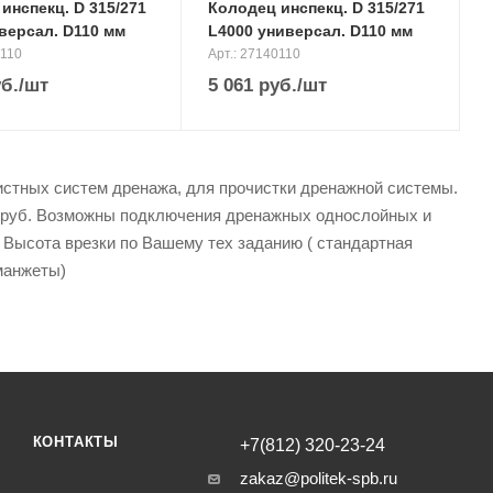
инспекц. D 315/271
Колодец инспекц. D 315/271
версал. D110 мм
L4000 универсал. D110 мм
5110
Арт.: 27140110
б.
/шт
5 061
руб.
/шт
истных систем дренажа, для прочистки дренажной системы.
 труб. Возможны подключения дренажных однослойных и
 Высота врезки по Вашему тех заданию ( стандартная
 манжеты)
КОНТАКТЫ
+7(812) 320-23-24
zakaz@politek-spb.ru