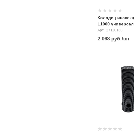
Колодец инспекц.
L1000 универсал
Арт.: 27110160
2 068
руб.
/шт