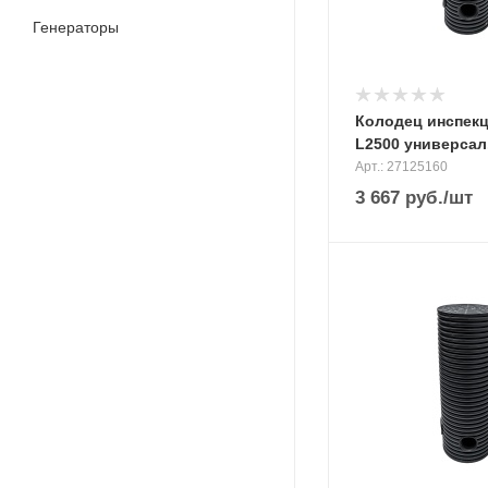
Генераторы
Колодец инспекц.
L2500 универсал
Арт.: 27125160
3 667
руб.
/шт