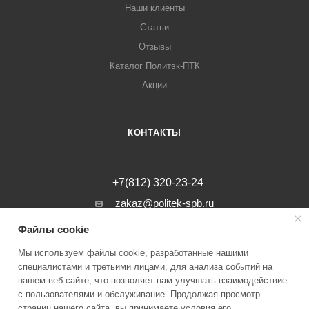
Наши клиенты
Статьи
Отзывы
Каталог Политэк-ПТК
Акции
КОНТАКТЫ
+7(812) 320-23-24
zakaz@politek-spb.ru
Файлы cookie
г. Санкт-Петербург, Минеральная ул, д.
31, лит. В, помещение 1-Н, офис 23
Мы используем файлы cookie, разработанные нашими
специалистами и третьими лицами, для анализа событий на
нашем веб-сайте, что позволяет нам улучшать взаимодействие
с пользователями и обслуживание. Продолжая просмотр
страниц нашего сайта, вы принимаете условия его