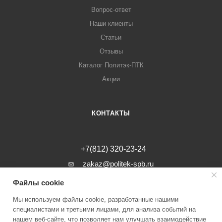
Вопрос-ответ
Наши клиенты
Статьи
Отзывы
Каталог Политэк-ПТК
Акции
КОНТАКТЫ
+7(812) 320-23-24
zakaz@politek-spb.ru
Файлы cookie
г. Санкт-Петербург, Минеральная ул, д.
31, лит. В, помещение 1-Н, офис 23
Мы используем файлы cookie, разработанные нашими
специалистами и третьими лицами, для анализа событий на
нашем веб-сайте, что позволяет нам улучшать взаимодействие