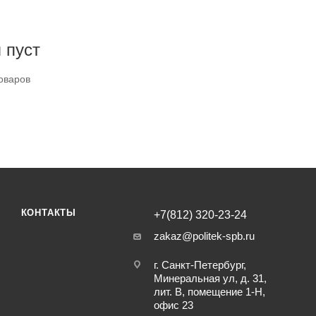
 пуст
оваров
КОНТАКТЫ
+7(812) 320-23-24
zakaz@politek-spb.ru
г. Санкт-Петербург,
Минеральная ул, д. 31,
лит. В, помещение 1-Н,
офис 23