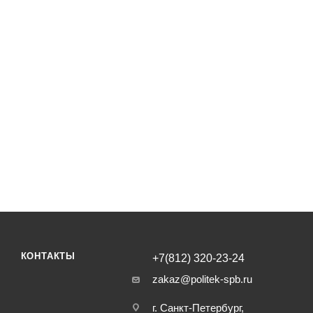
КОНТАКТЫ
+7(812) 320-23-24
zakaz@politek-spb.ru
г. Санкт-Петербург,