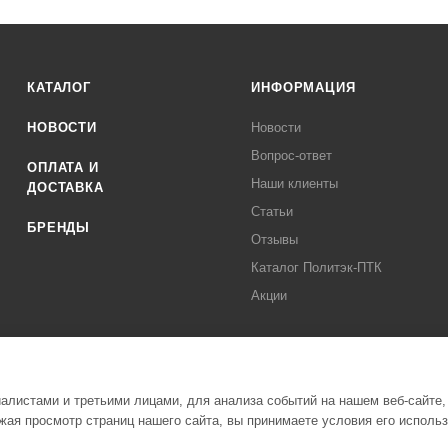
КАТАЛОГ
ИНФОРМАЦИЯ
НОВОСТИ
Новости
Вопрос-ответ
ОПЛАТА И
Наши клиенты
ДОСТАВКА
Статьи
БРЕНДЫ
Отзывы
Каталог Политэк-ПТК
Акции
листами и третьими лицами, для анализа событий на нашем веб-сайте,
ая просмотр страниц нашего сайта, вы принимаете условия его исполь
Полити
стемы Политэк СПБ Все права защищены