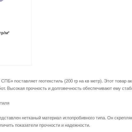
гр/м²
» поставляет геотекстиль (200 гр на кв метр). Этот товар акт
т. Высокая прочность и долговечность обеспечивают ему стаби
стиля
едставлен нетканый материал иглопробивного типа. Он скрепля
личить показатели прочности и надежности.