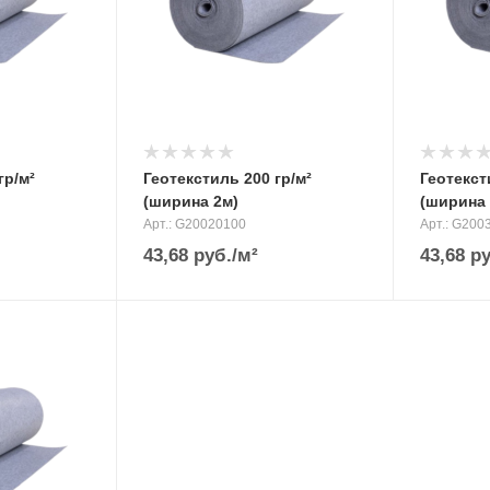
гр/м²
Геотекстиль 200 гр/м²
Геотекст
(ширина 2м)
(ширина 
Арт.: G20020100
Арт.: G200
43,68
руб.
/м²
43,68
ру