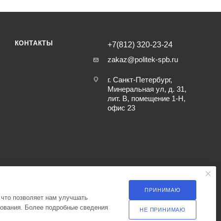
КОНТАКТЫ
+7(812) 320-23-24
zakaz@politek-spb.ru
г. Санкт-Петербург,
Минеральная ул, д. 31,
лит. В, помещение 1-Н,
офис 23
ПРИНИМАЮ
 что позволяет нам улучшать
зования. Более подробные сведения
НЕ ПРИНИМАЮ
ка оператора в отношении обработки персональных данных