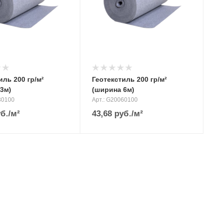
иль 200 гр/м²
Геотекстиль 200 гр/м²
3м)
(ширина 6м)
30100
Арт.: G20060100
б.
/м²
43,68
руб.
/м²