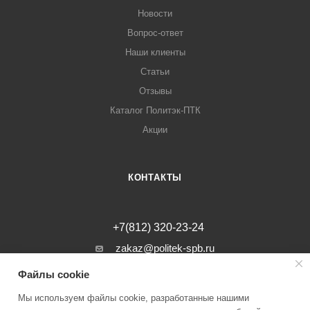
Новости
Вопрос-ответ
Наши клиенты
Статьи
Отзывы
Каталог Политэк-ПТК
Акции
КОНТАКТЫ
+7(812) 320-23-24
zakaz@politek-spb.ru
Файлы cookie
г. Санкт-Петербург, Минеральная ул, д.
31, лит. В, помещение 1-Н, офис 23
Мы используем файлы cookie, разработанные нашими