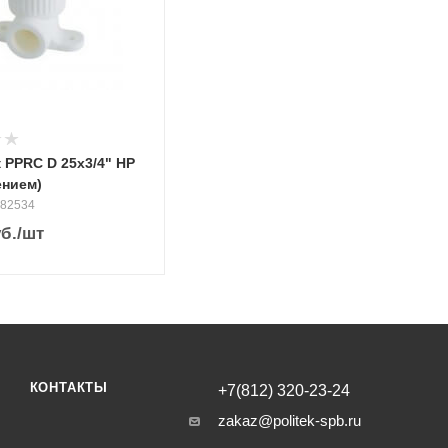
 PPRC D 25х3/4" НР
ением)
082534
б.
/шт
КОНТАКТЫ
+7(812) 320-23-24
zakaz@politek-spb.ru