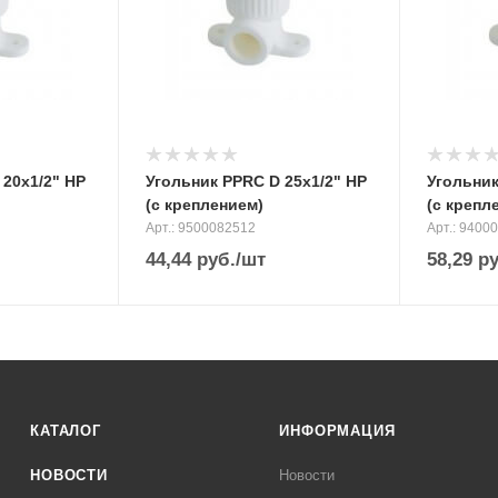
 20х1/2" НР
Угольник PPRC D 25х1/2" НР
Угольник
(с креплением)
(с крепл
Арт.: 9500082512
Арт.: 9400
44,44
руб.
/шт
58,29
ру
КАТАЛОГ
ИНФОРМАЦИЯ
НОВОСТИ
Новости