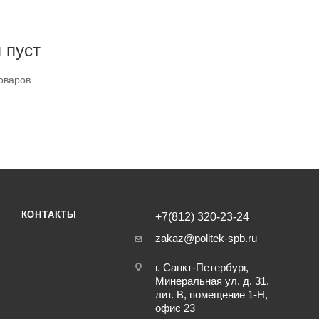
 пуст
оваров
КОНТАКТЫ
+7(812) 320-23-24
zakaz@politek-spb.ru
г. Санкт-Петербург,
Минеральная ул, д. 31,
лит. В, помещение 1-Н,
офис 23