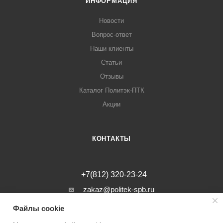
ИНФОРМАЦИЯ
Новости
Вопрос-ответ
Наши клиенты
Статьи
Отзывы
Каталог Политэк-ПТК
Акции
КОНТАКТЫ
+7(812) 320-23-24
zakaz@politek-spb.ru
Файлы cookie
г. Санкт-Петербург, Минеральная ул, д.
31, лит. В, помещение 1-Н, офис 23