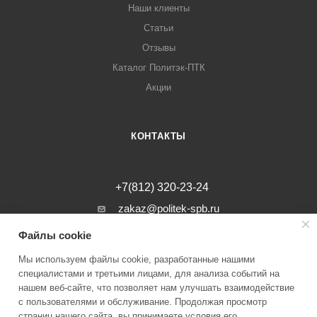
Наши клиенты
Статьи
Отзывы
Каталог Политэк-ПТК
Акции
КОНТАКТЫ
+7(812) 320-23-24
zakaz@politek-spb.ru
Файлы cookie
г. Санкт-Петербург, Минеральная ул, д.
31, лит. В, помещение 1-Н, офис 23
Мы используем файлы cookie, разработанные нашими
специалистами и третьими лицами, для анализа событий на
нашем веб-сайте, что позволяет нам улучшать взаимодействие
с пользователями и обслуживание. Продолжая просмотр
страниц нашего сайта, вы принимаете условия его