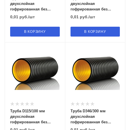
двухслойная
двухслойная
гофрированная без
гофрированная без
раструба SN 6
раструба с муфтой и
0,01
руб.
/шт
0,01
руб.
/шт
уплотнительным
кольцом SN6
В КОРЗИНУ
В КОРЗИНУ
Труба D115/100 мм
Труба D346/300 мм
двухслойная
двухслойная
гофрированная без
гофрированная без
раструба с муфтой и
раструба с муфтой и
0,01
руб.
/шт
0,01
руб.
/шт