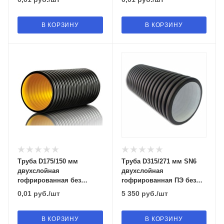
уплотнительным
уплотнительным
кольцом SN 6
кольцом SN6
В КОРЗИНУ
В КОРЗИНУ
Труба D175/150 мм
Труба D315/271 мм SN6
двухслойная
двухслойная
гофрированная без
гофрированная ПЭ без
раструба с муфтой и
раструба
0,01
руб.
/шт
5 350
руб.
/шт
уплотнительным
кольцом SN 6
В КОРЗИНУ
В КОРЗИНУ