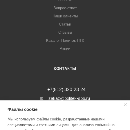
Вопрос-ответ
Наши клиенты
Статьи
Отзывы
Каталог Политэк-ПТК
Акции
КОНТАКТЫ
+7(812) 320-23-24
zakaz@politek-spb.ru
Файлы cookie
г. Санкт-Петербург, Минеральная ул, д.
31, лит. В, помещение 1-Н, офис 23
Мы используем файлы cookie, разработанные нашими
специалистами и третьими лицами, для анализа событий на