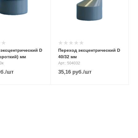
 эксцентрический D
Переход эксцентрический D
короткий) мм
40/32 мм
0к
Арт.: 504032
б.
/шт
35,16
руб.
/шт