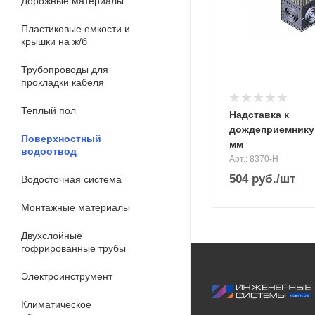
Дорожные материалы
Пластиковые емкости и
крышки на ж/б
Трубопроводы для
прокладки кабеля
Теплый пол
Надставка к
дождеприемнику
Поверхностный
мм
водоотвод
Арт.: 8370-Н
504
руб.
/шт
Водосточная система
Монтажные материалы
Двухслойные
гофрированные трубы
Электроинструмент
Климатическое