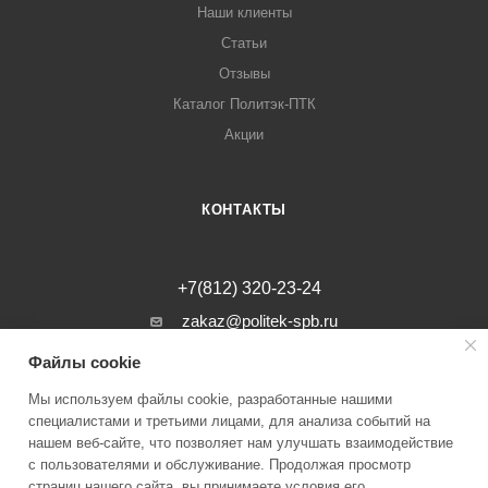
Наши клиенты
Статьи
Отзывы
Каталог Политэк-ПТК
Акции
КОНТАКТЫ
+7(812) 320-23-24
zakaz@politek-spb.ru
Файлы cookie
г. Санкт-Петербург, Минеральная ул, д.
31, лит. В, помещение 1-Н, офис 23
Мы используем файлы cookie, разработанные нашими
специалистами и третьими лицами, для анализа событий на
нашем веб-сайте, что позволяет нам улучшать взаимодействие
с пользователями и обслуживание. Продолжая просмотр
страниц нашего сайта, вы принимаете условия его